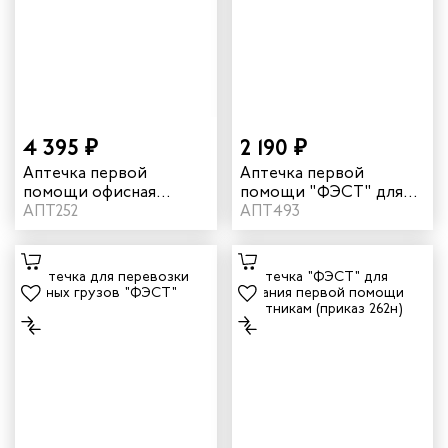
4 395 ₽
2 190 ₽
Аптечка первой
Аптечка первой
помощи офисная
помощи "ФЭСТ" для
"ФЭСТ" до 30 человек
АПТ252
предприятий на 30
АПТ493
человек