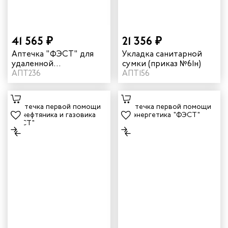
41 565 ₽
21 356 ₽
Аптечка "ФЭСТ" для
Укладка санитарной
удаленной
сумки (приказ №61н)
промышленной
АПТ236
АПТ156
площадки