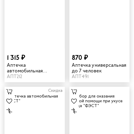
1 315 ₽
870 ₽
Аптечка
Аптечка универсальная
автомобильная
до 7 человек
"ФЭСТ" в мягком
АПТ212
АПТ491
футляре (приказ 260н)
Скидка