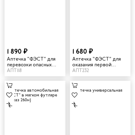
1 890 ₽
1 680 ₽
Аптечка "ФЭСТ" для
Аптечка "ФЭСТ" для
перевозки опасных
оказания первой
грузов
АПТ118
помощи работникам
АПТ232
(приказ 262н)