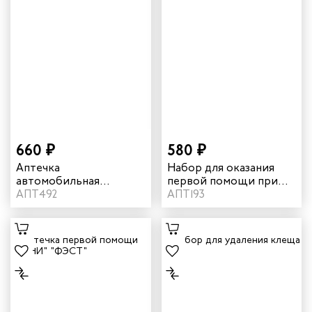
660 ₽
580 ₽
Аптечка
Набор для оказания
автомобильная
первой помощи при
"ФЭСТ"
АПТ492
укусе клеща "ФЭСТ"
АПТ193