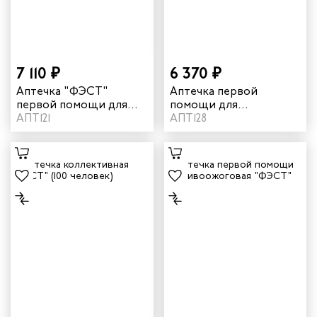
7 110 ₽
6 370 ₽
Аптечка "ФЭСТ"
Аптечка первой
первой помощи для
помощи для
нефтяника и газовика
АПТ121
энергетика "ФЭСТ"
АПТ128