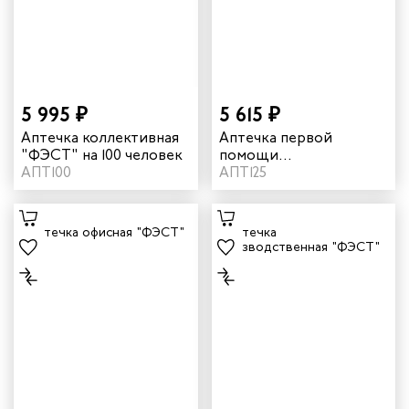
5 995 ₽
5 615 ₽
Аптечка коллективная
Аптечка первой
"ФЭСТ" на 100 человек
помощи
АПТ100
противоожоговая
АПТ125
"ФЭСТ"