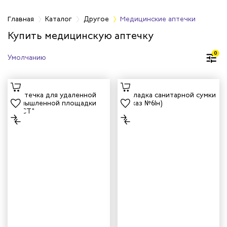
Главная
Каталог
Другое
Медицинские аптечки
Купить медицинскую аптечку
медицинские
0
ные
ежности
тарь и бытовая