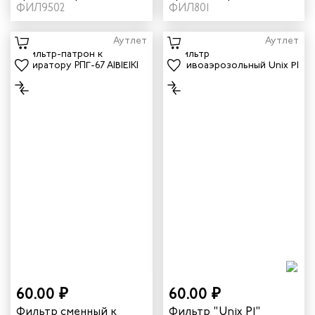
О2 8N95 P2
ФИЛ9502
фильтра O2 801
ФИЛ801
Аутлет
Аутлет
60.00 ₽
60.00 ₽
Фильтр сменный к
Фильтр "Unix P1"