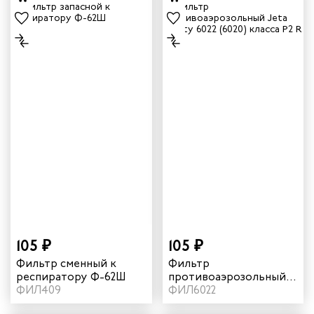
105 ₽
105 ₽
Фильтр сменный к
Фильтр
респиратору Ф-62Ш
противоаэрозольный
ФИЛ409
"Jeta Safety" 6022 (6020)
ФИЛ6022
класса P2 R