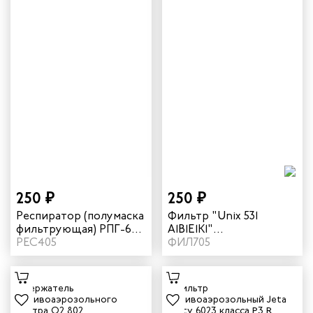
250 ₽
250 ₽
Респиратор (полумаска
Фильтр "Unix 531
фильтрующая) РПГ-67
А1В1Е1К1"
с фильтром А1
РЕС405
противогазовый
ФИЛ705