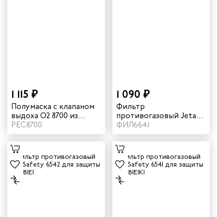
1 115 ₽
1 090 ₽
Полумаска с клапаном
Фильтр
выдоха О2 8700 из
противогазовый Jeta
силикона
РЕС8700
Safety 6641 A2B2E2K2
ФИЛ6641