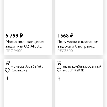
5 799 ₽
1 568 ₽
Маска полнолицевая
Полумаска с клапаном
защитная О2 9400
выдоха и быстрым
облегченная
ПРО9400
сбросом О2 8500 из
РЕС8500
силикона