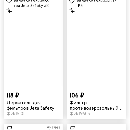
118 ₽
106 ₽
Держатель для
Фильтр
фильтров Jeta Safety
противоаэрозольный
ФИЛ5101
О2 8N95 P3
ФИЛ9503
Аутлет