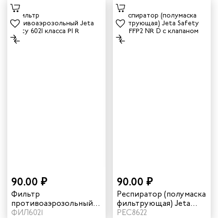
90.00 ₽
90.00 ₽
Фильтр
Респиратор (полумаска
противоаэрозольный
фильтрующая) Jeta
"Jeta Safety" 6021
ФИЛ6021
Safety 8622 FFP2 NR D с
РЕС8622