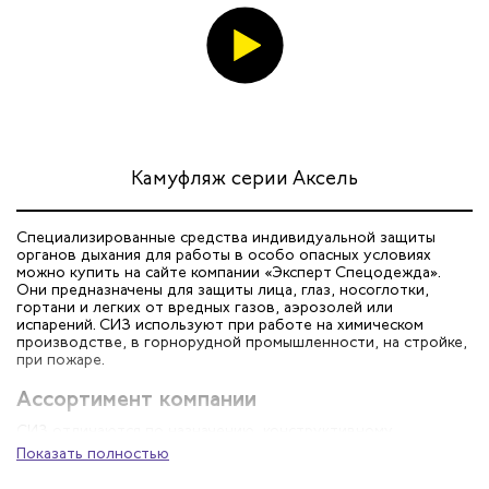
Камуфляж серии Аксель
Специализированные средства индивидуальной защиты
органов дыхания для работы в особо опасных условиях
можно купить на сайте компании «Эксперт Спецодежда».
Они предназначены для защиты лица, глаз, носоглотки,
гортани и легких от вредных газов, аэрозолей или
испарений. СИЗ используют при работе на химическом
производстве, в горнорудной промышленности, на стройке,
при пожаре.
Ассортимент компании
СИЗ отличаются по назначению, конструктивному
исполнению, степени защиты. На сайте нашего интернет-
Показать полностью
магазина представлен выбор таких устройств: