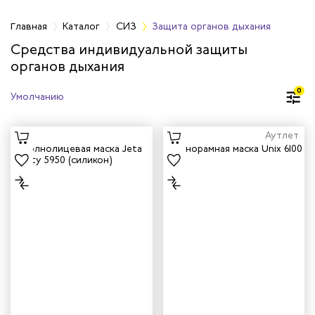
Главная
Каталог
СИЗ
Защита органов дыхания
Средства индивидуальной защиты
органов дыхания
оловы
0
аз и лица
рганов дыхания
Аутлет
рганов слуха
тных работах
логические СИЗ