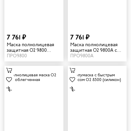
7 761 ₽
7 761 ₽
Маска полнолицевая
Маска полнолицевая
защитная О2 9800
защитная О2 9800А с
(силикон)
ПРО9800
химстойким
ПРО9800А
покрытием