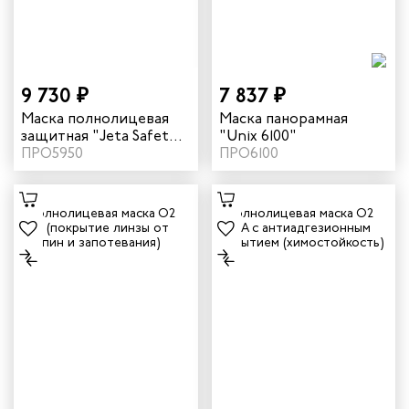
9 730 ₽
7 837 ₽
Маска полнолицевая
Маска панорамная
защитная "Jeta Safety
"Unix 6100"
5950" (силикон)
ПРО5950
ПРО6100