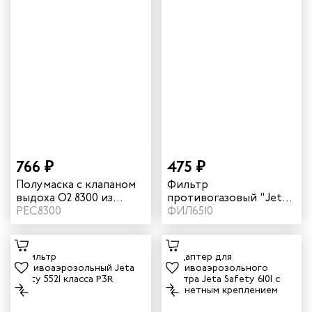
766 ₽
475 ₽
Полумаска с клапаном
Фильтр
выдоха О2 8300 из
противогазовый "Jeta
термопласта
РЕС8300
Safety 6510" для
ФИЛ6510
защиты от
органических газов и
паров класса А1