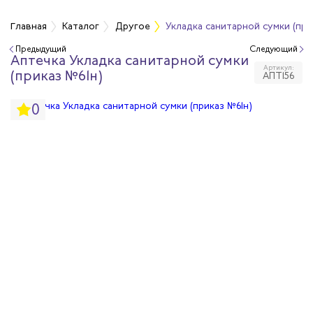
Главная
Каталог
Другое
Укладка санитарной сумки (при
Предыдущий
Следующий
Аптечка Укладка санитарной сумки
медицинские
Артикул:
(приказ №61н)
АПТ156
ные
0
ежности
тарь и бытовая