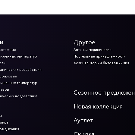
и
Другое
котажные
Аптечки медицинские
ниженных температур
Постельные принадлежности
еги
Хозинвентарь и бытовая химия
ханических воздействий
норазовые
вышенных температур
резов
Сезонное предложе
мических воздействий
Новая коллекция
ы
Аутлет
 лица
ов дыхания
Скидка