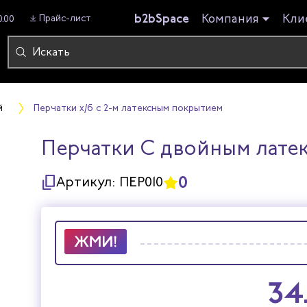
b2bSpace
Компания
Кли
Прайс-лист
0.00
й
Перчатки х/б с 2-м латексным покрытием
Перчатки С двойным лате
0
Артикул:
ПЕР010
34