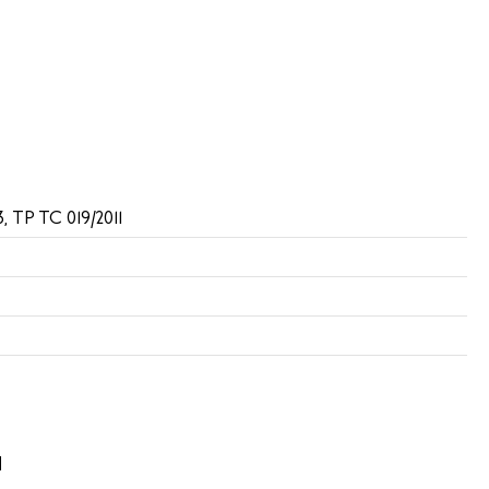
, ТР ТС 019/2011
ы