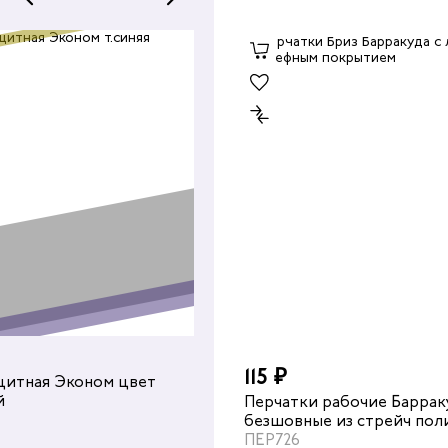
25.00 ₽
115 ₽
щитная Эконом цвет
Крем защитный "СКС Profline
й
силиконовый
Перчатки рабочие Баррак
КРЕ703
безшовные из стрейч пол
частичным рельефным ла
ПЕР726