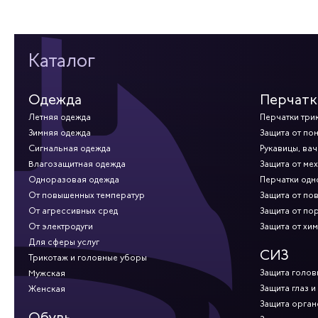
Каталог
Одежда
Перчатк
Летняя одежда
Перчатки три
Зимняя одежда
Защита от по
Сигнальная одежда
Рукавицы, вач
Влагозащитная одежда
Защита от ме
Одноразовая одежда
Перчатки од
От повышенных температур
Защита от по
От агрессивных сред
Защита от по
От электродуги
Защита от хи
Для сферы услуг
СИЗ
Трикотаж и головные уборы
Защита голов
Мужская
Защита глаз и
Женская
Защита орган
Обувь