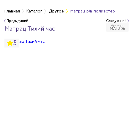
Главная
Каталог
Другое
Матрац р/в полиэстер
Предыдущий
Следующий
Артикул:
медицинские
Матрац Тихий час
МАТ306
5
ные
ежности
тарь и бытовая